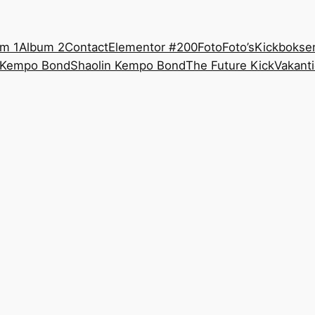
m 1
Album 2
Contact
Elementor #200
Foto
Foto’s
Kickbokse
 Kempo Bond
Shaolin Kempo Bond
The Future Kick
Vakanti