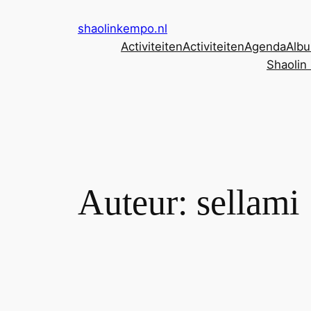
Ga
shaolinkempo.nl
naar
Activiteiten
Activiteiten
Agenda
Albu
de
Shaolin
inhoud
Auteur:
sellami