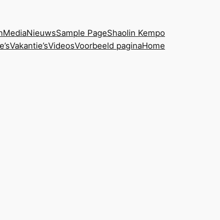
n
Media
Nieuws
Sample Page
Shaolin Kempo
e’s
Vakantie’s
Videos
Voorbeeld pagina
Home